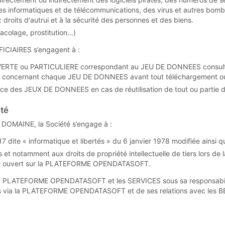
es informatiques et de télécommunications, des virus et autres bombe
 droits d'autrui et à la sécurité des personnes et des biens.
acolage, prostitution…)
ICIAIRES s’engagent à :
ERTE ou PARTICULIERE correspondant au JEU DE DONNEES consulté vi
E concernant chaque JEU DE DONNEES avant tout téléchargement ou
rce des JEUX DE DONNEES en cas de réutilisation de tout ou partie d
été
n DOMAINE, la Société s’engage à :
17 dite « informatique et libertés » du 6 janvier 1978 modifiée ainsi 
s et notamment aux droits de propriété intellectuelle de tiers lors de 
e ouvert sur la PLATEFORME OPENDATASOFT.
ise la PLATEFORME OPENDATASOFT et les SERVICES sous sa responsabili
 via la PLATEFORME OPENDATASOFT et de ses relations avec les B