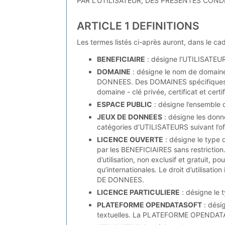
PAR L’UTILISATEUR, DES PRESENTES COND
ARTICLE 1 DEFINITIONS
Les termes listés ci-après auront, dans le ca
BENEFICIAIRE
: désigne l’UTILISATEUR
DOMAINE
: désigne le nom de domaine
DONNEES. Des DOMAINES spécifiques peu
domaine - clé privée, certificat et certi
ESPACE PUBLIC
: désigne l’ensemble
JEUX DE DONNEES
: désigne les donn
catégories d’UTILISATEURS suivant l’off
LICENCE OUVERTE
: désigne le typ
par les BENEFICIAIRES sans restricti
d’utilisation, non exclusif et gratuit, p
qu’internationales. Le droit d’utilisation 
DE DONNEES.
LICENCE PARTICULIERE
: désigne le
PLATEFORME OPENDATASOFT
: dési
textuelles. La PLATEFORME OPENDATASO