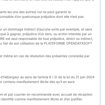
nts les uns des autres) nul ne peut garantir le
ponsable d’un quelconque préjudice dont elle n’est pas
pour un dommage indirect d’aucune sorte par exemple, et sans
que à gagner, préjudice d’un tiers, ou action intentée par un
E est seul responsable de tout préjudice, direct ou indirect,
 du fait de son utilisation de la PLATEFORME OPENDATASOFT
quer même en cas de résolution des présentes constatée par
bergeur au sens de l’article 6 I 2) de la loi du 21 juin 2004
contenu manifestement illicite dès qu’il en aura
t.com et par courrier en recommandé avec accusé de réception
u identifié comme manifestement illicite et d’en justifier.