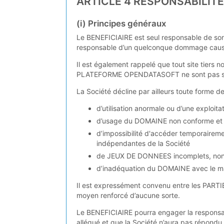
ARTICLE 4 RESPONSABILITE
(i) Principes généraux
Le BENEFICIAIRE est seul responsable de son
responsable d’un quelconque dommage causé 
Il est également rappelé que tout site tier
PLATEFORME OPENDATASOFT ne sont pas so
La Société décline par ailleurs toute forme de
d’utilisation anormale ou d’une exploita
d’usage du DOMAINE non conforme et
d’impossibilité d'accéder temporaireme
indépendantes de la Société
de JEUX DE DONNEES incomplets, non 
d’inadéquation du DOMAINE avec le matér
Il est expressément convenu entre les PARTIE
moyen renforcé d’aucune sorte.
Le BENEFICIAIRE pourra engager la responsab
allégué et que la Société n’aura pas répondu 