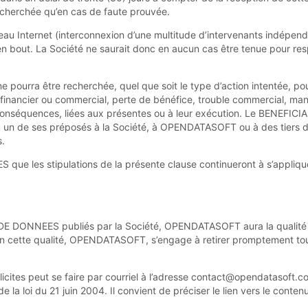
recherchée qu’en cas de faute prouvée.
seau Internet (interconnexion d’une multitude d’intervenants indépenda
n bout. La Société ne saurait donc en aucun cas être tenue pour res
 ne pourra être recherchée, quel que soit le type d’action intentée, 
ce financier ou commercial, perte de bénéfice, trouble commercial, man
conséquences, liées aux présentes ou à leur exécution. Le BENEFICIAIR
ou un de ses préposés à la Société, à OPENDATASOFT ou à des tiers
s.
S que les stipulations de la présente clause continueront à s’appli
DE DONNEES publiés par la Société, OPENDATASOFT aura la qualité d’hé
n cette qualité, OPENDATASOFT, s’engage à retirer promptement tout 
llicites peut se faire par courriel à l’adresse contact@opendatasof
 de la loi du 21 juin 2004. Il convient de préciser le lien vers le conten