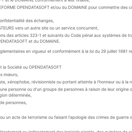
LATEFORME OPENDATASOFT et/ou du DOMAINE pour commettre des crime
confidentialité des échanges,
TEURS vers un autre site ou un service concurrent,
sens des articles 323-1 et suivants du Code pénal aux systèmes de 
OPENDATASOFT et du DOMAINE.
glementaires en vigueur et conformément à la loi du 29 juillet 1981 re
sant la Société ou OPENDATASOFT
nes mœurs,
iste, xénophobe, révisionniste ou portant atteinte à l'honneur ou à la r
ne d'une personne ou d'un groupe de personnes à raison de leur origi
igion déterminée,
de personnes,
 ou un acte de terrorisme ou faisant l'apologie des crimes de guerre 
irectement ou indirectement des logiciels piratés, des numéros de sér