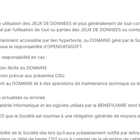
 utilisation des JEUX DE DONNEES et plus généralement de tout cont
par l’utilisation de tout ou parties des JEUX DE DONNEES ou conte
s notamment accessible par lien hypertexte, ou DOMAINE géré par la 
us la responsabilité d’OPENDATASOFT.
 responsabilité en cas :
tion illicite du DOMAINE
 non prévue aux présentes CGU
nt au DOMAINE lié à des opérations de maintenance technique ou des 
actualisés ou erronés
iel informatique et les logiciels utilisés par le BENEFICIAIRE dont lu
S que la Société est soumise à une obligation générale de moyens et 
ilité de la Société dès lors qu’il aura préalablement notifié par 
dans un délai de trente (30) jours à compter de la réception de cette