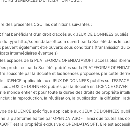
ITIONS GENERALES D’UTILISATION (CGU).
dre des présentes CGU, les définitions suivantes :
 final bénéficiant d’un droit d’accès aux JEUX DE DONNEES publiés p
 du type http://
.opendatasoft.com ouvert par la Société dans le cadr
vent également être ouverts sous conditions (transmission du cert
ficats intermédiaires éventuels)
 des espaces de la PLATEFORME OPENDATASOFT accessibles libreme
ées produites par la Société, publiées sur la PLATEFORME OPENDATA
re souscrite par la Société et les licences proposées par cette derni
e de LICENCE applicable aux JEUX DE DONNEES publiés sur l’ESP
on. Les JEUX DE DONNEES publiés par la Société en LICENCE OUVERTE
our le monde entier et pour toute la durée des droits de propriété intell
inclut : la reproduction, la réutilisation, la publication, la diffusion, l’
 type de LICENCE spécifique applicable aux JEUX DE DONNEES publi
gne la plateforme éditée par OPENDATASOFT ainsi que toutes ses comp
FT est la propriété exclusive d’OPENDATASOFT. Elle est accessible