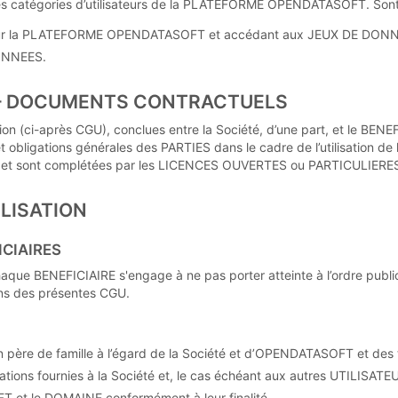
es catégories d’utilisateurs de la PLATEFORME OPENDATASOFT. Son
sur la PLATEFORME OPENDATASOFT et accédant aux JEUX DE DON
DONNEES.
U – DOCUMENTS CONTRACTUELS
ion (ci-après CGU), conclues entre la Société, d’une part, et le BEN
t obligations générales des PARTIES dans le cadre de l’utilisation de
les et sont complétées par les LICENCES OUVERTES ou PARTICULIE
ILISATION
FICIAIRES
aque BENEFICIAIRE s'engage à ne pas porter atteinte à l’ordre public
ions des présentes CGU.
 père de famille à l’égard de la Société et d’OPENDATASOFT et des t
mations fournies à la Société et, le cas échéant aux autres UTILISATE
 et le DOMAINE conformément à leur finalité,